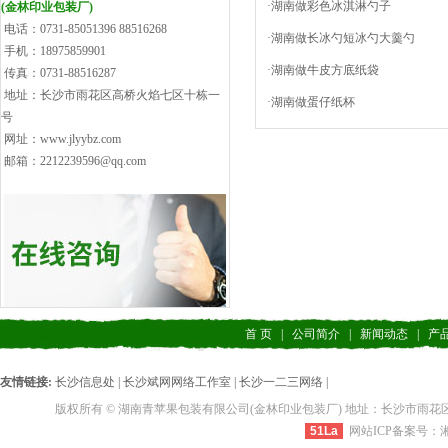
·湖南做彩色冰淇淋勺子
(金林印业包装厂)
电话：0731-85051396 88516268
·湖南做长冰勺短冰勺大羹勺
手机：18975859901
·湖南做牛皮方底纸袋
传真：0731-88516287
地址：长沙市雨花区高桥火焰七区十栋一
·湖南做蛋仔纸杯
号
网址：www.jlyybz.com
邮箱：2212239596@qq.com
首 页
|
公司简介
|
新闻动态
|
产
友情链接:
长沙信息处
|
长沙斌网网络工作室
|
长沙一二三网络
|
版权所有 © 湖南青苹果包装有限公司(金林印业包装厂) 地址：长沙市雨花区高桥火焰七区十栋一
51La
网站ICP备案号：湘IC