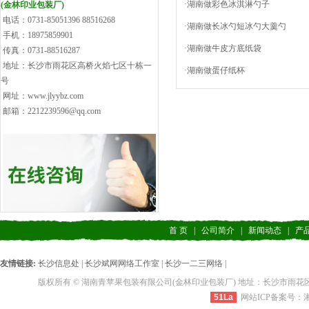
·湖南做彩色冰淇淋勺子
(金林印业包装厂)
电话：0731-85051396 88516268
·湖南做长冰勺短冰勺大羹勺
手机：18975859901
·湖南做牛皮方底纸袋
传真：0731-88516287
地址：长沙市雨花区高桥火焰七区十栋一
·湖南做蛋仔纸杯
号
网址：www.jlyybz.com
邮箱：2212239596@qq.com
首 页
|
公司简介
|
新闻动态
|
产
友情链接:
长沙信息处
|
长沙斌网网络工作室
|
长沙一二三网络
|
版权所有 © 湖南青苹果包装有限公司(金林印业包装厂) 地址：长沙市雨花区高桥火焰七区十栋一
51La
网站ICP备案号：湘IC